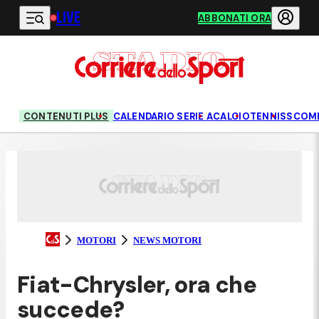
LIVE
Vai al contenuto principale
ABBONATI ORA
CONTENUTI PLUS
CALENDARIO SERIE A
CALCIO
TENNIS
SCOM
MOTORI
NEWS MOTORI
Fiat-Chrysler, ora che
succede?