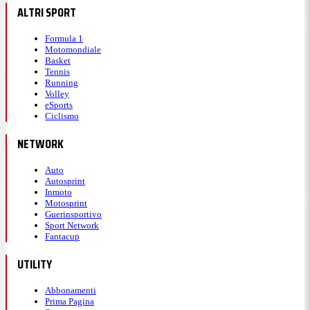
ALTRI SPORT
Formula 1
Motomondiale
Basket
Tennis
Running
Volley
eSports
Ciclismo
NETWORK
Auto
Autosprint
Inmoto
Motosprint
Guerinsportivo
Sport Network
Fantacup
UTILITY
Abbonamenti
Prima Pagina