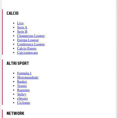
CALCIO
Live
Serie A
Serie B
Champions League
Europa League
Conference League
Calcio Estero
Calciomercato
ALTRI SPORT
Formula 1
Motomondiale
Basket
Tennis
Running
Volley
eSports
Ciclismo
NETWORK