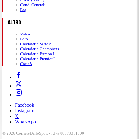
Cond. Generali
Faq
ALTRO
Video
Foto
Calendario Serie A
Calendario Champions
Calendario Europa L.
Calendario Premier L.
Casinò
Facebook
Instagram
X
WhatsApp
© 2026 CorriereDelloSport - P.Iva 00878311000