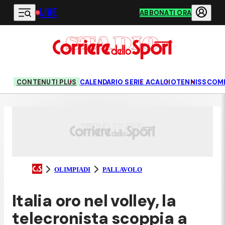
LIVE
Vai al contenuto principale
ABBONATI ORA
CONTENUTI PLUS
CALENDARIO SERIE A
CALCIO
TENNIS
SCOM
OLIMPIADI
PALLAVOLO
Italia oro nel volley, la
telecronista scoppia a