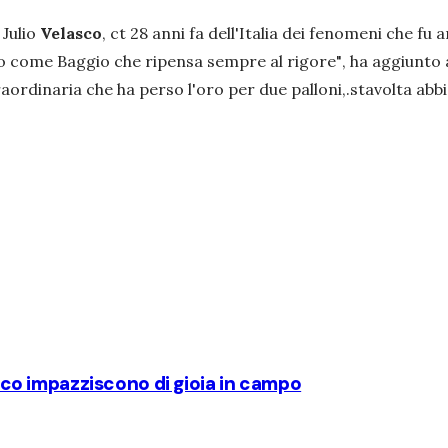
e Julio
Velasco
, ct 28 anni fa dell'Italia dei fenomeni che fu 
o come Baggio che ripensa sempre al rigore"
, ha aggiunto 
aordinaria che ha perso l'oro per due palloni,.stavolta abb
lasco impazziscono di gioia in campo