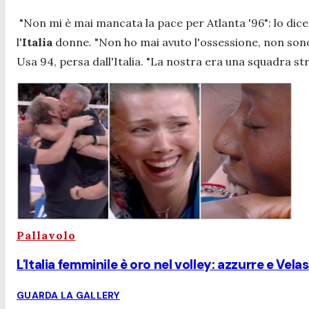
"Non mi è mai mancata la pace per Atlanta '96"
: lo dic
l'
Italia
donne.
"Non ho mai avuto l'ossessione, non son
Usa 94, persa dall'Italia. "
La nostra era una squadra str
Pallavolo
L'Italia femminile è oro nel volley: azzurre e Ve
GUARDA LA GALLERY