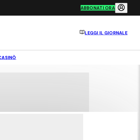
ABBONATI ORA
LEGGI IL GIORNALE
CASINÒ