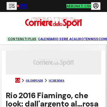
LIVE
Vai al contenuto principale
ABBONATI ORA
CONTENUTI PLUS
CALENDARIO SERIE A
CALCIO
TENNIS
SCOM
OLIMPIADI
SCHERMA
Rio 2016 Fiamingo, che
look: dall'argento al...rosa