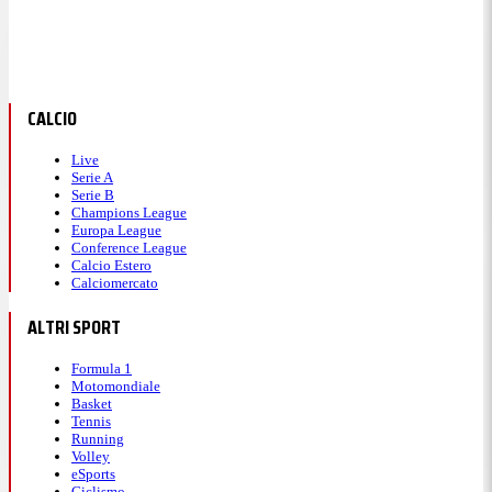
CALCIO
Live
Serie A
Serie B
Champions League
Europa League
Conference League
Calcio Estero
Calciomercato
ALTRI SPORT
Formula 1
Motomondiale
Basket
Tennis
Running
Volley
eSports
Ciclismo