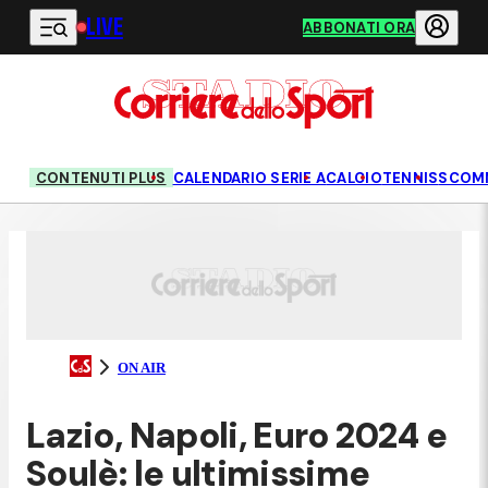
LIVE
Vai al contenuto principale
ABBONATI ORA
CONTENUTI PLUS
CALENDARIO SERIE A
CALCIO
TENNIS
SCOM
ON AIR
Lazio, Napoli, Euro 2024 e
Soulè: le ultimissime