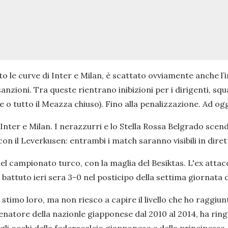
sato le curve di Inter e Milan, è scattato ovviamente anche l
nzioni. Tra queste rientrano inibizioni per i dirigenti, sq
rve o tutto il Meazza chiuso). Fino alla penalizzazione. Ad o
ter e Milan. I nerazzurri e lo Stella Rossa Belgrado scende
on il Leverkusen: entrambi i match saranno visibili in diret
 campionato turco, con la maglia del Besiktas. L'ex attacc
battuto ieri sera 3-0 nel posticipo della settima giornata 
stimo loro, ma non riesco a capire il livello che ho raggiun
natore della nazionle giapponese dal 2010 al 2014, ha ringra