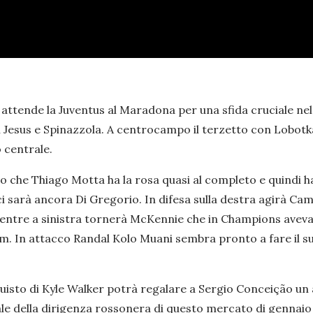
li attende la Juventus al Maradona per una sfida cruciale 
n Jesus e Spinazzola. A centrocampo il terzetto con Lobotk
o centrale.
che Thiago Motta ha la rosa quasi al completo e quindi ha am
 ci sarà ancora Di Gregorio. In difesa sulla destra agirà C
mentre a sinistra tornerà McKennie che in Champions aveva
 In attacco Randal Kolo Muani sembra pronto a fare il suo
cquisto di Kyle Walker potrà regalare a Sergio Conceição un 
pale della dirigenza rossonera di questo mercato di gennaio 