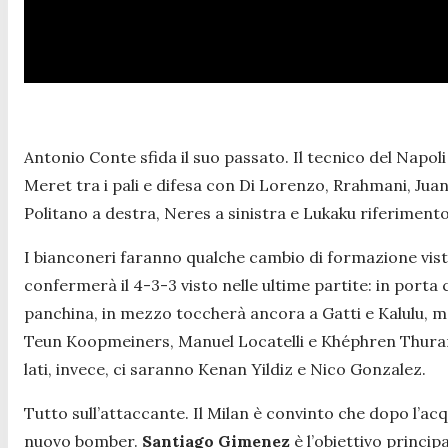
Antonio Conte sfida il suo passato. Il tecnico del Napo
Meret tra i pali e difesa con Di Lorenzo, Rrahmani, Jua
Politano a destra, Neres a sinistra e Lukaku riferiment
I bianconeri faranno qualche cambio di formazione visto 
confermerà il 4-3-3 visto nelle ultime partite: in porta
panchina, in mezzo toccherà ancora a Gatti e Kalulu, 
Teun Koopmeiners, Manuel Locatelli e Khéphren Thuram.
lati, invece, ci saranno Kenan Yildiz e Nico Gonzalez.
Tutto sull’attaccante. Il Milan è convinto che dopo l’a
nuovo bomber.
Santiago Gimenez
è l’obiettivo princi