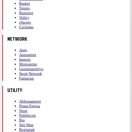
Basket
Tennis
Running
Volley
eSports
Ciclismo
NETWORK
Auto
Autosprint
Inmoto
Motosprint
Guerinsportivo
Sport Network
Fantacup
UTILITY
Abbonamenti
Prima Pagina
Store
Pubblicità
Rss
Site Map
Registrati