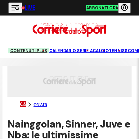
LIVE
Vai al contenuto principale
ABBONATI ORA
CONTENUTI PLUS
CALENDARIO SERIE A
CALCIO
TENNIS
SCOM
ON AIR
Nainggolan, Sinner, Juve e
Nba: le ultimissime