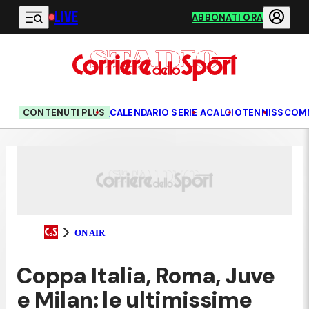
LIVE
Vai al contenuto principale
ABBONATI ORA
CONTENUTI PLUS
CALENDARIO SERIE A
CALCIO
TENNIS
SCOM
ON AIR
Coppa Italia, Roma, Juve
e Milan: le ultimissime