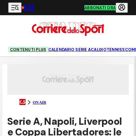
LIVE
Vai al contenuto principale
ABBONATI ORA
CONTENUTI PLUS
CALENDARIO SERIE A
CALCIO
TENNIS
SCOM
ON AIR
Serie A, Napoli, Liverpool
e Coppa Libertadores: le