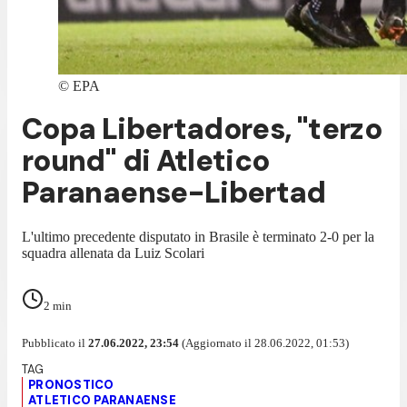
©
EPA
Copa Libertadores, "terzo
round" di Atletico
Paranaense-Libertad
L'ultimo precedente disputato in Brasile è terminato 2-0 per la
squadra allenata da Luiz Scolari
2
min
Pubblicato il
27.06.2022, 23:54
(Aggiornato il 28.06.2022, 01:53)
PRONOSTICO
ATLETICO PARANAENSE