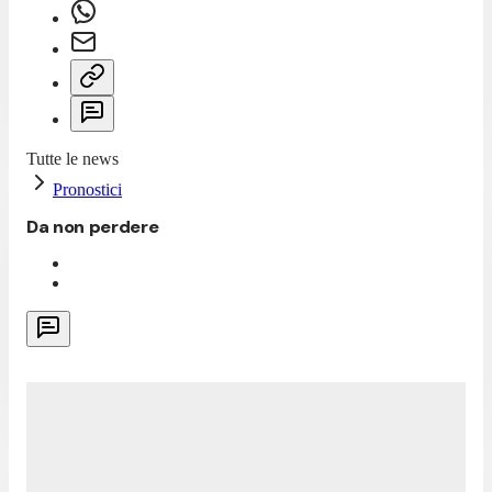
Tutte le news
Pronostici
Da non perdere