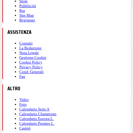
Store
Pubblicità
Rss
Site Map
Registrati
ASSISTENZA
Contatti
La Redazione
Nota Legale
Gestione Cookie
Cookie Policy
Privacy Policy
Cond. Generali
Faq
ALTRO
Video
Foto
Calendario Serie A
Calendario Champions
Calendario Europa L.
Calendario Premier L.
Casinò