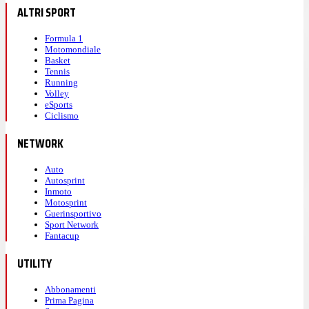
ALTRI SPORT
Formula 1
Motomondiale
Basket
Tennis
Running
Volley
eSports
Ciclismo
NETWORK
Auto
Autosprint
Inmoto
Motosprint
Guerinsportivo
Sport Network
Fantacup
UTILITY
Abbonamenti
Prima Pagina