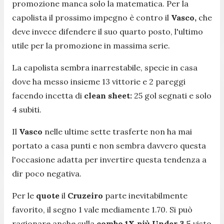
promozione manca solo la matematica. Per la
capolista il prossimo impegno è contro il
Vasco,
che
deve invece difendere il suo quarto posto, l'ultimo
utile per la promozione in massima serie.
La capolista sembra inarrestabile, specie in casa
dove ha messo insieme 13 vittorie e 2 pareggi
facendo incetta di
clean sheet:
25 gol segnati e solo
4 subiti.
Il
Vasco
nelle ultime sette trasferte non ha mai
portato a casa punti e non sembra davvero questa
l'occasione adatta per invertire questa tendenza a
dir poco negativa.
Per le
quote
il
Cruzeiro
parte inevitabilmente
favorito, il segno 1 vale mediamente 1.70. Si può
ragionare anche sulla
combo 1X più Under 3,5
visto