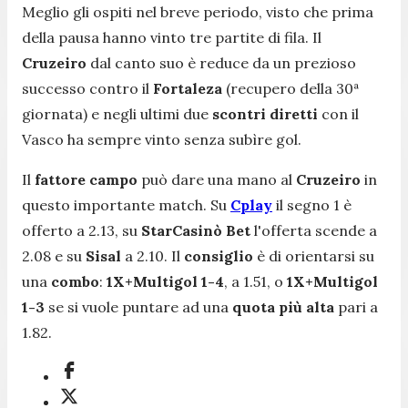
Meglio gli ospiti nel breve periodo, visto che prima
della pausa hanno vinto tre partite di fila. Il
Cruzeiro
dal canto suo è reduce da un prezioso
successo contro il
Fortaleza
(recupero della 30ª
giornata) e negli ultimi due
scontri diretti
con il
Vasco ha sempre vinto senza subìre gol.
Il
fattore campo
può dare una mano al
Cruzeiro
in
questo importante match. Su
Cplay
il segno 1 è
offerto a 2.13, su
StarCasinò Bet
l'offerta scende a
2.08 e su
Sisal
a 2.10. Il
consiglio
è di orientarsi su
una
combo
:
1X+Multigol 1-4
, a 1.51, o
1X+Multigol
1-3
se si vuole puntare ad una
quota più alta
pari a
1.82.