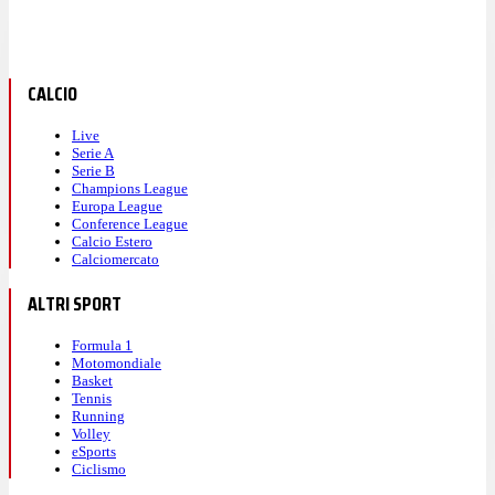
CALCIO
Live
Serie A
Serie B
Champions League
Europa League
Conference League
Calcio Estero
Calciomercato
ALTRI SPORT
Formula 1
Motomondiale
Basket
Tennis
Running
Volley
eSports
Ciclismo