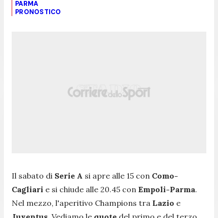
PARMA
PRONOSTICO
Il sabato di
Serie A
si apre alle 15 con
Como-
Cagliari
e si chiude alle 20.45 con
Empoli-Parma
.
Nel mezzo, l'aperitivo Champions tra
Lazio
e
Juventus
. Vediamo le
quote
del primo e del terzo