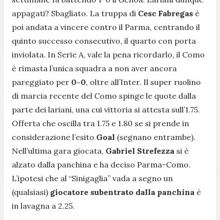
appagati? Sbagliato. La truppa di
Cesc Fabregas
è
poi andata a vincere contro il Parma, centrando il
quinto successo consecutivo, il quarto con porta
inviolata. In Serie A, vale la pena ricordarlo, il Como
è rimasta l’unica squadra a non aver ancora
pareggiato per
0-0
, oltre all’Inter. Il super ruolino
di marcia recente del Como spinge le quote dalla
parte dei lariani, una cui vittoria si attesta sull’1.75.
Offerta che oscilla tra 1.75 e 1.80 se si prende in
considerazione l’esito
Goal
(segnano entrambe).
Nell’ultima gara giocata,
Gabriel Strefezza
si è
alzato dalla panchina e ha deciso Parma-Como.
L’ipotesi che al “Sinigaglia” vada a segno un
(qualsiasi)
giocatore subentrato dalla panchina
è
in lavagna a 2.25.