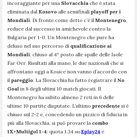
incoraggiante per una
Slovacchia
che è stata
eliminata dal
Kosovo
alle semifinali
playoff per i
Mondiali
. Di fronte come detto c’è il
Montenegro
,
reduce dal successo in amichevole contro la
Bulgaria per 1-0. Un Montenegro che pure ha
deluso nel suo percorso di
qualificazione ai
Mondiali
, chiuso al 4° posto alle spalle delle Isole
Far Oer. Risultati alla mano, le due nazionali che si
affrontano oggi a Kosice non vanno d’accordo con
il
pareggio
. La Slovacchia ha fatto registrare il
No
Goal
in 8 degli ultimi 10 match giocati. Il
Montenegro ha subìto almeno 2 reti in 6 delle
ultime 10 partite disputate. L’ultimo
precedente
si è
chiuso sul 2-2 e, concedendo un pizzico di fiducia in
più alla Slovacchia, si può provare la
combo
1X+Multigol 1-4
: quota 1.34 su
Eplay24
e