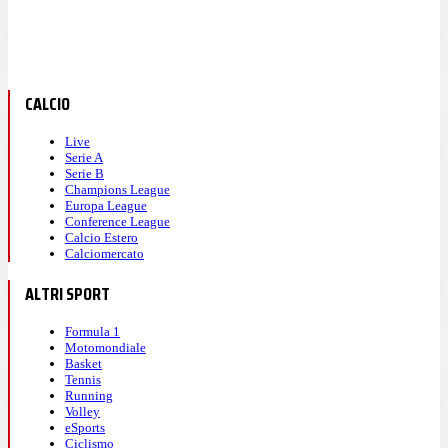
CALCIO
Live
Serie A
Serie B
Champions League
Europa League
Conference League
Calcio Estero
Calciomercato
ALTRI SPORT
Formula 1
Motomondiale
Basket
Tennis
Running
Volley
eSports
Ciclismo