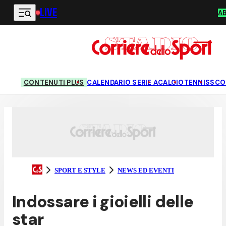
LIVE
Vai al contenuto principale
A
CONTENUTI PLUS
CALENDARIO SERIE A
CALCIO
TENNIS
SCO
SPORT E STYLE
NEWS ED EVENTI
Indossare i gioielli delle
star