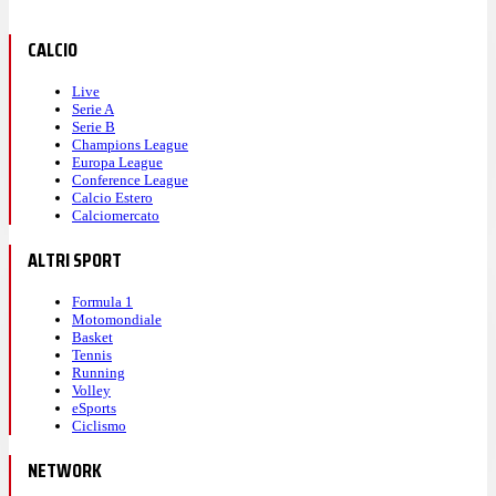
CALCIO
Live
Serie A
Serie B
Champions League
Europa League
Conference League
Calcio Estero
Calciomercato
ALTRI SPORT
Formula 1
Motomondiale
Basket
Tennis
Running
Volley
eSports
Ciclismo
NETWORK