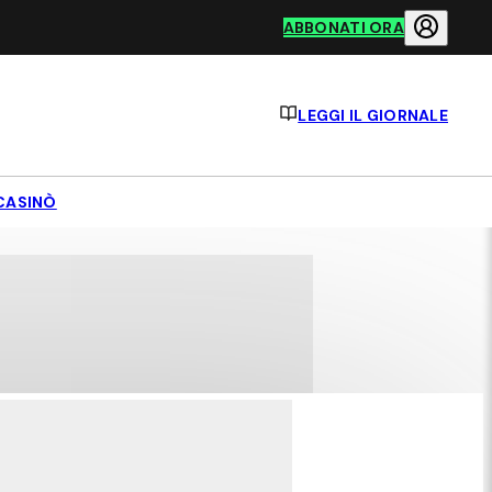
ABBONATI ORA
LEGGI IL GIORNALE
CASINÒ