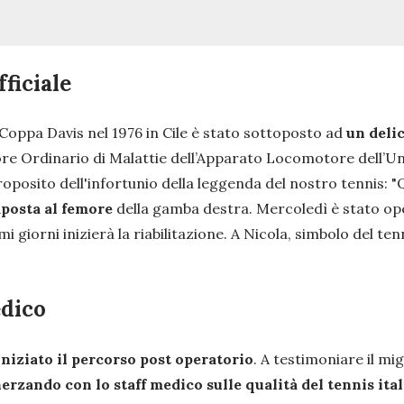
ficiale
a Coppa Davis nel 1976 in Cile è stato sottoposto ad
un deli
ore Ordinario di Malattie dell’Apparato Locomotore dell’Un
oposito dell'infortunio della leggenda del nostro tennis:
"
Q
mposta al femore
della gamba destra. Mercoledì è stato ope
 giorni inizierà la riabilitazione. A Nicola, simbolo del tenn
edico
niziato il percorso post operatorio
. A testimoniare il mi
erzando con lo staff medico sulle qualità del tennis ita