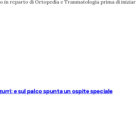
 in reparto di Ortopedia e Traumatologia prima di iniziare 
zzurri: e sul palco spunta un ospite speciale