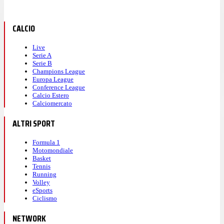
CALCIO
Live
Serie A
Serie B
Champions League
Europa League
Conference League
Calcio Estero
Calciomercato
ALTRI SPORT
Formula 1
Motomondiale
Basket
Tennis
Running
Volley
eSports
Ciclismo
NETWORK