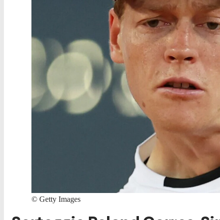
©
Getty Images