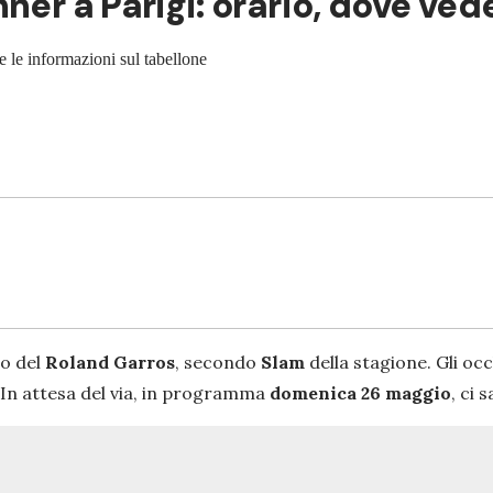
ner a Parigi: orario, dove ved
te le informazioni sul tabellone
io del
Roland Garros
, secondo
Slam
della stagione. Gli oc
In attesa del via, in programma
domenica 26 maggio
, ci s