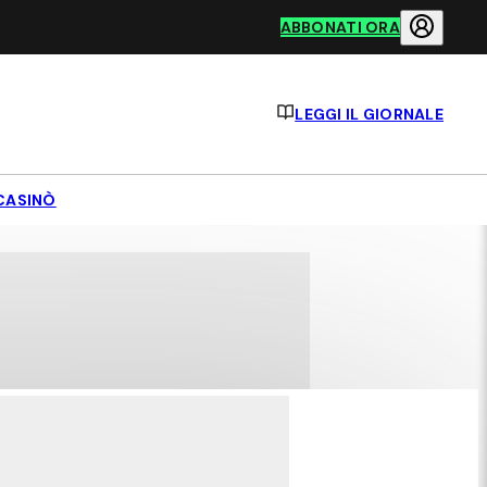
ABBONATI ORA
LEGGI IL GIORNALE
CASINÒ