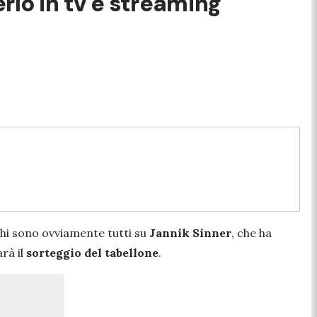
erlo in tv e streaming
chi sono ovviamente tutti su
Jannik Sinner
, che ha
arà il
sorteggio del tabellone
.