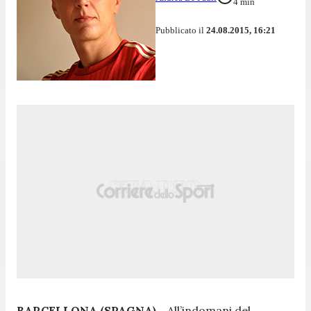
4
min
Pubblicato il
24.08.2015, 16:21
BARCELLONA (SPAGNA) -
All’indomani del