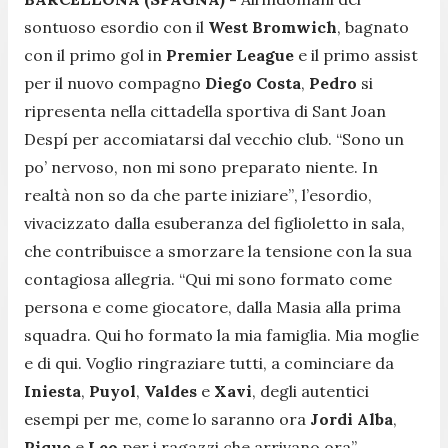
sontuoso esordio con il
West Bromwich
, bagnato
con il primo gol in
Premier League
e il primo assist
per il nuovo compagno
Diego Costa
,
Pedro
si
ripresenta nella cittadella sportiva di Sant Joan
Despí per accomiatarsi dal vecchio club.
“Sono un
po’ nervoso, non mi sono preparato niente. In
realtà non so da che parte iniziare”
, l’esordio,
vivacizzato dalla esuberanza del figlioletto in sala,
che contribuisce a smorzare la tensione con la sua
contagiosa allegria.
“Qui mi sono formato come
persona e come giocatore, dalla Masia alla prima
squadra. Qui ho formato la mia famiglia. Mia moglie
e di qui. Voglio ringraziare tutti, a cominciare da
Iniesta
,
Puyol
,
Valdes
e
Xavi
, degli autentici
esempi per me, come lo saranno ora
Jordi Alba
,
Pique
e
Leo
per i ragazzi che arrivano ora”
.