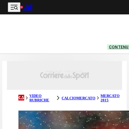
LIVE
Vai al contenuto principale
CONTENUT
VIDEO
MERCATO
CALCIOMERCATO
RUBRICHE
2015