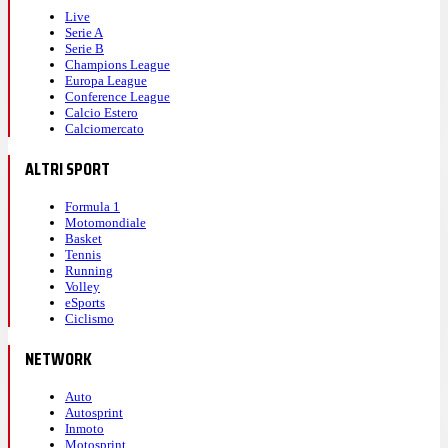
Live
Serie A
Serie B
Champions League
Europa League
Conference League
Calcio Estero
Calciomercato
ALTRI SPORT
Formula 1
Motomondiale
Basket
Tennis
Running
Volley
eSports
Ciclismo
NETWORK
Auto
Autosprint
Inmoto
Motosprint