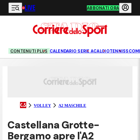
LIVE
Vai al contenuto principale
ABBONATI ORA
CONTENUTI PLUS
CALENDARIO SERIE A
CALCIO
TENNIS
SCOM
VOLLEY
A2 MASCHILE
Castellana Grotte-
Bergamo apre l'A2