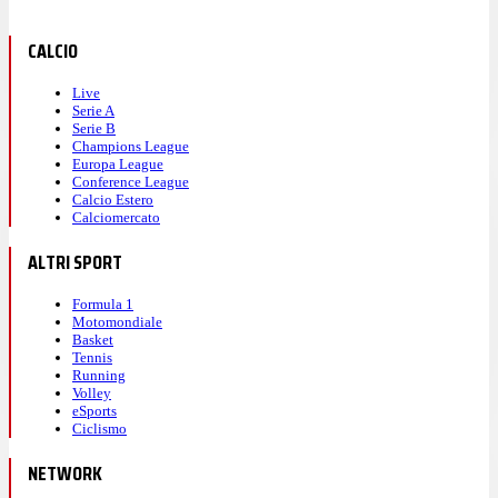
CALCIO
Live
Serie A
Serie B
Champions League
Europa League
Conference League
Calcio Estero
Calciomercato
ALTRI SPORT
Formula 1
Motomondiale
Basket
Tennis
Running
Volley
eSports
Ciclismo
NETWORK