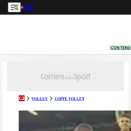
LIVE
Vai al contenuto principale
CONTENUT
VOLLEY
COPPE VOLLEY