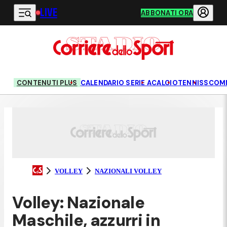
LIVE
Vai al contenuto principale
ABBONATI ORA
CONTENUTI PLUS
CALENDARIO SERIE A
CALCIO
TENNIS
SCOM
VOLLEY
NAZIONALI VOLLEY
Volley: Nazionale
Maschile, azzurri in