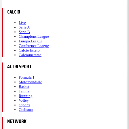
CALCIO
Live
Serie A
Serie B
Champions League
Europa League
Conference League
Calcio Estero
Calciomercato
ALTRI SPORT
Formula 1
Motomondiale
Basket
Tennis
Running
Volley
eSports
Ciclismo
NETWORK