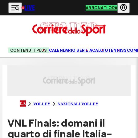
LIVE
Vai al contenuto principale
ABBONATI ORA
CONTENUTI PLUS
CALENDARIO SERIE A
CALCIO
TENNIS
SCOM
VOLLEY
NAZIONALI VOLLEY
VNL Finals: domani il
quarto di finale Italia-