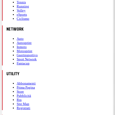
Tennis
Running
Volley
eSports
Ciclismo
NETWORK
Auto
Autosprint
Inmoto
Motosprint
Guerinsportivo
Sport Network
Fantacup
UTILITY
Abbonamenti
Prima Pagina
Store
Pubblicità
Rss
Site Map
Registrati