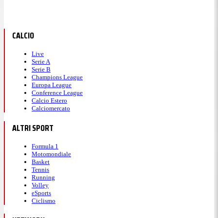
CALCIO
Live
Serie A
Serie B
Champions League
Europa League
Conference League
Calcio Estero
Calciomercato
ALTRI SPORT
Formula 1
Motomondiale
Basket
Tennis
Running
Volley
eSports
Ciclismo