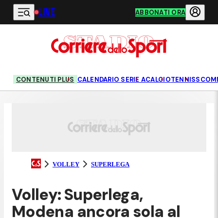
LIVE
Vai al contenuto principale
ABBONATI ORA
CONTENUTI PLUS
CALENDARIO SERIE A
CALCIO
TENNIS
SCOM
VOLLEY
SUPERLEGA
Volley: Superlega,
Modena ancora sola al