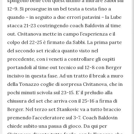
spingono bene con quest’ultimo a murare Sabbi sul
12-9. Si prosegue in un bel testa a testa fino a
quando – in seguito a due errori patavini – la Lube
stacca 21-23 costringendo coach Baldovin al time
out. Civitanova mette in campo l’esperienza e il
colpo del 22-25 è firmato da Sabbi. La prima parte
del secondo set ricalca quanto visto nel
precedente, con i veneti a controllare gli ospiti
portandoli al time out tecnico sul 12-8 con Berger
incisivo in questa fase. Ad un tratto il break a muro
della Tonazzo coglie di sorpresa Civitanova, che in
pochi minuti scivola sul 23-15. E’ il preludio alla
chiusura del set che arriva con il 25-16 a firma di
Berger. Nel terzo set Stankovic va a tutto braccio
premendo l’acceleratore sul 3-7. Coach Baldovin
chiede subito una pausa di gioco. Da qui per