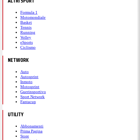
ALTRI SPORT
Formula 1
Motomondiale
Basket
Tennis
Running
Volley
eSports
Ciclismo
NETWORK
Auto
Autosprint
Inmoto
Motosprint
Guerinsportivo
Sport Network
Fantacup
UTILITY
Abbonamenti
Prima Pagina
Store