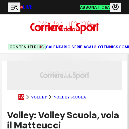
LIVE
Vai al contenuto principale
ABBONATI ORA
CONTENUTI PLUS
CALENDARIO SERIE A
CALCIO
TENNIS
SCOM
VOLLEY
VOLLEY SCUOLA
Volley: Volley Scuola, vola
il Matteucci