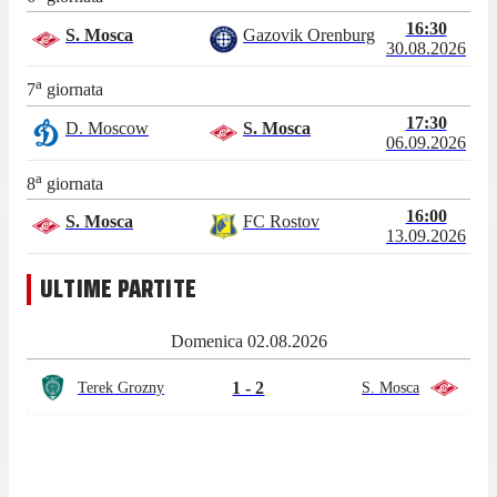
16:30
S. Mosca
Gazovik Orenburg
30.08.2026
a
7
giornata
17:30
D. Moscow
S. Mosca
06.09.2026
a
8
giornata
16:00
S. Mosca
FC Rostov
13.09.2026
ULTIME PARTITE
Domenica 02.08.2026
1 - 2
Terek Grozny
S. Mosca