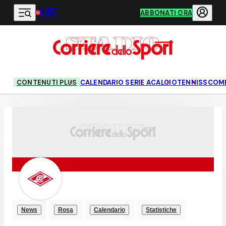
LIVE
Vai al contenuto principale
ABBONATI ORA
CONTENUTI PLUS
CALENDARIO SERIE A
CALCIO
TENNIS
SCOM
News
Rosa
Calendario
Statistiche