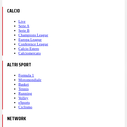
CALCIO
Live
Serie A
Serie B
Champions League
Europa League
Conference League
Calcio Estero
Calciomercato
ALTRI SPORT
Formula 1
Motomondiale
Basket
Tennis
Running
Volley
eSports
Ciclismo
NETWORK