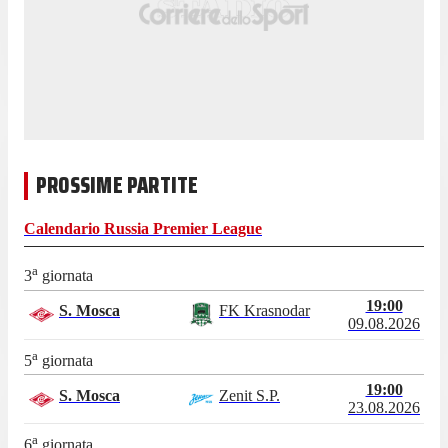
PROSSIME PARTITE
Calendario
Russia Premier League
a
3
giornata
19:00
S. Mosca
FK Krasnodar
09.08.2026
a
5
giornata
19:00
S. Mosca
Zenit S.P.
23.08.2026
a
6
giornata