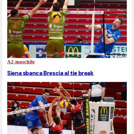
A2 maschile
Siena sbanca Brescia al tie break