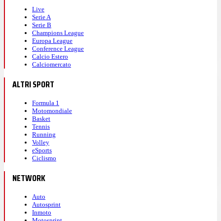
Live
Serie A
Serie B
Champions League
Europa League
Conference League
Calcio Estero
Calciomercato
ALTRI SPORT
Formula 1
Motomondiale
Basket
Tennis
Running
Volley
eSports
Ciclismo
NETWORK
Auto
Autosprint
Inmoto
Motosprint