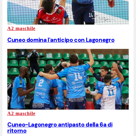
A2 maschile
Cuneo domina l'anticipo con Lagonegro
A2 maschile
Cuneo-Lagonegro antipasto della 6a di
ritorno