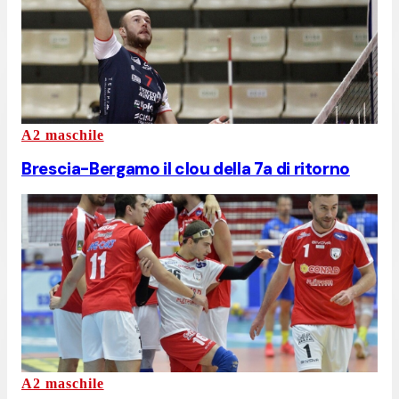
A2 maschile
Brescia-Bergamo il clou della 7a di ritorno
A2 maschile