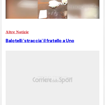
Altre Notizie
Balotelli 'straccia' il fratello a Uno