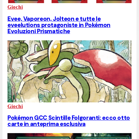
Giochi
Evee, Vaporeon, Jolteon e tutte le
eveelutions protagoniste in Pokémon
Evoluzioni Prismatiche
Giochi
Pokémon GCC Scintille Folgoranti: ecco otto
carte in anteprima esclusiva