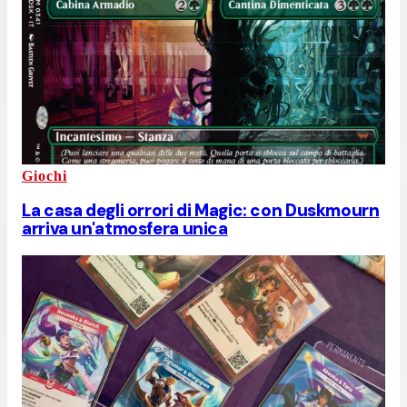
Giochi
La casa degli orrori di Magic: con Duskmourn
arriva un'atmosfera unica