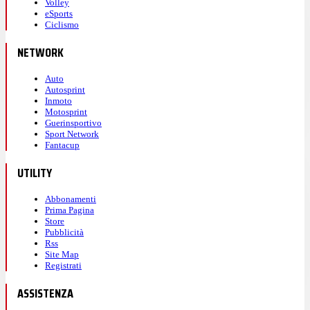
Volley
eSports
Ciclismo
NETWORK
Auto
Autosprint
Inmoto
Motosprint
Guerinsportivo
Sport Network
Fantacup
UTILITY
Abbonamenti
Prima Pagina
Store
Pubblicità
Rss
Site Map
Registrati
ASSISTENZA