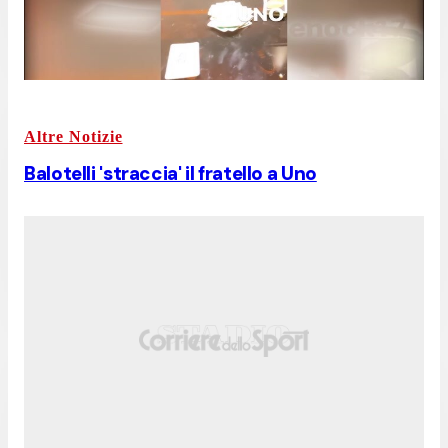
Altre Notizie
Balotelli 'straccia' il fratello a Uno