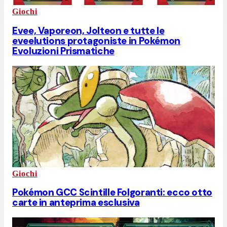
Giochi
Evee, Vaporeon, Jolteon e tutte le
eveelutions protagoniste in Pokémon
Evoluzioni Prismatiche
Giochi
Pokémon GCC Scintille Folgoranti: ecco otto
carte in anteprima esclusiva