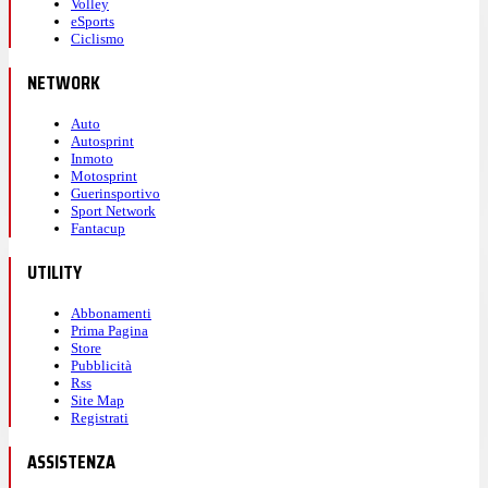
Volley
eSports
Ciclismo
NETWORK
Auto
Autosprint
Inmoto
Motosprint
Guerinsportivo
Sport Network
Fantacup
UTILITY
Abbonamenti
Prima Pagina
Store
Pubblicità
Rss
Site Map
Registrati
ASSISTENZA