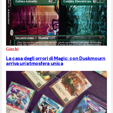
Giochi
La casa degli orrori di Magic: con Duskmourn
arriva un'atmosfera unica