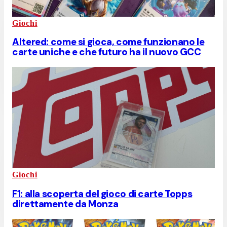
Giochi
Altered: come si gioca, come funzionano le
carte uniche e che futuro ha il nuovo GCC
Giochi
F1: alla scoperta del gioco di carte Topps
direttamente da Monza