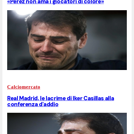
«Perez non ama i giocatori di colore»
Calciomercato
Real Madrid, le lacrime di Iker Casillas alla
conferenza d'addio