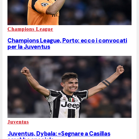
Champions League
Champions League, Porto: ecco i convocati
per la Juventus
Juventus
Juventus, Dybala: «Segnare a Casillas