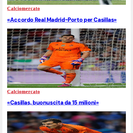
Calciomercato
«Accordo Real Madrid-Porto per Casillas»
Calciomercato
«Casillas, buonuscita da 15 milioni»