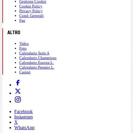
Gestione Cookie
Cookie Policy
Privacy Policy
Cond. Generali
Faq
ALTRO
Video
Foto
Calendario Serie A
Calendario Champions
Calendario Europa L.
Calendario Premier L.
Casinò
Facebook
Instagram
X
WhatsApp