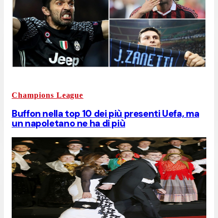
Champions League
Buffon nella top 10 dei più presenti Uefa, ma
un napoletano ne ha di più