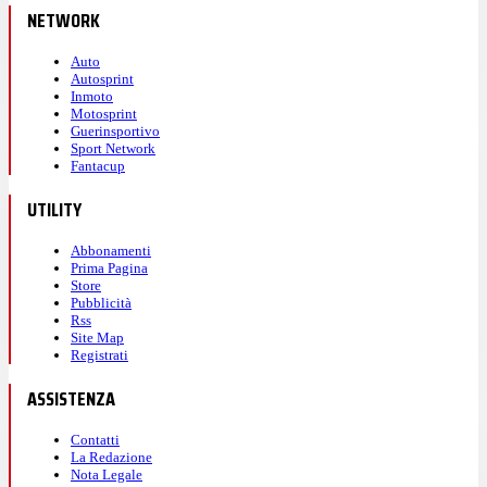
NETWORK
Auto
Autosprint
Inmoto
Motosprint
Guerinsportivo
Sport Network
Fantacup
UTILITY
Abbonamenti
Prima Pagina
Store
Pubblicità
Rss
Site Map
Registrati
ASSISTENZA
Contatti
La Redazione
Nota Legale