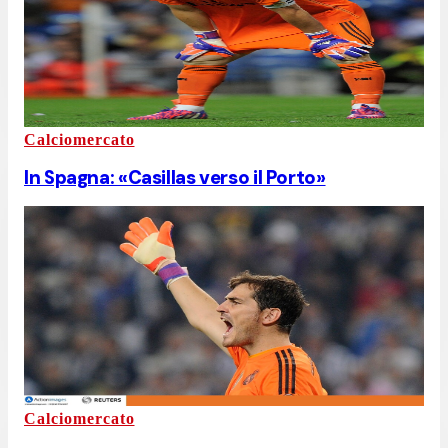
Calciomercato
In Spagna: «Casillas verso il Porto»
Calciomercato