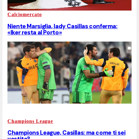
Calciomercato
Niente Marsiglia, lady Casillas conferma:
«Iker resta al Porto»
Champions League
Champions League, Casillas: ma come ti sei
vestito?