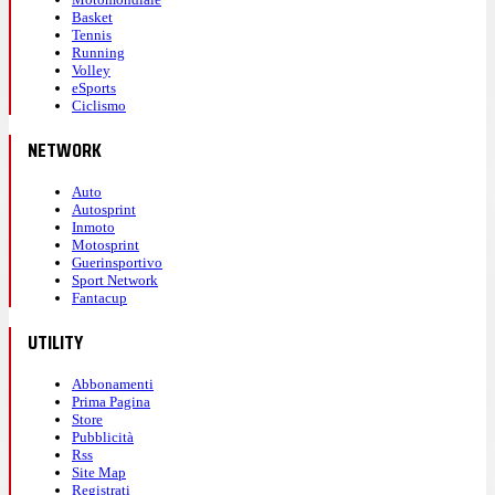
Basket
Tennis
Running
Volley
eSports
Ciclismo
NETWORK
Auto
Autosprint
Inmoto
Motosprint
Guerinsportivo
Sport Network
Fantacup
UTILITY
Abbonamenti
Prima Pagina
Store
Pubblicità
Rss
Site Map
Registrati