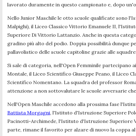
lavorato duramente in questo campionato e, dopo un'ot
Nello
Junior Maschile
le otto scuole qualificate sono l'I
Malpighi), il Liceo Classico Vittorio Emanuele II, l'Istit
Superiore Di Vittorio Lattanzio. Anche in questa catego
gradino più alto del podio. Doppia possibilità dunque per 
pallavolistico delle scuole capitoline grazie alle squadre
Si sale di categoria, nell'
Open Femminile
partecipano ai 
Montale, il Liceo Scientifico Giuseppe Peano, il Liceo C
Scientifico Nomentano. La squadra del professor Romanaz
attenzione a non sottovalutare le scuole avversarie ch
Nell'
Open Maschile
accedono alla prossima fase l'Istit
Battista Morgagni
, l'Istituto d'Istruzione Superiore Po
Pacinotti-Archimede, l'Istituto d'Istruzione Superiore Vi
parte, rimane il favorito per alzare di nuovo la coppa al