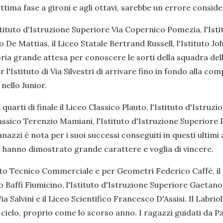
tima fase a gironi e agli ottavi, sarebbe un errore consi
stituto d'Istruzione Superiore Via Copernico Pomezia, l'Istit
uto De Mattias, il Liceo Statale Bertrand Russell, l'Istituto 
ria grande attesa per conoscere le sorti della squadra della
l'Istituto di Via Silvestri di arrivare fino in fondo alla co
 nello Junior.
quarti di finale il Liceo Classico Plauto, l'Istituto d'Istruz
lassico Terenzio Mamiani, l'Istituto d'Istruzione Superiore 
zi è nota per i suoi successi conseguiti in questi ultimi 
e hanno dimostrato grande carattere e voglia di vincere.
uto Tecnico Commerciale e per Geometri Federico Caffè, il L
lo Baffi Fiumicino, l'Istituto d'Istruzione Superiore Gaetan
a Salvini e il Liceo Scientifico Francesco D'Assisi. Il Labr
 cielo, proprio come lo scorso anno. I ragazzi guidati da Pa