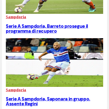
Sampdoria
Serie A Sampdoria, Barreto prosegue il
programma di recupero
Sampdoria
Serie A Sampdoria, Saponara in gruppo.
Assente Regini