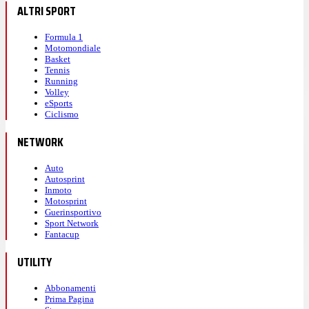
ALTRI SPORT
Formula 1
Motomondiale
Basket
Tennis
Running
Volley
eSports
Ciclismo
NETWORK
Auto
Autosprint
Inmoto
Motosprint
Guerinsportivo
Sport Network
Fantacup
UTILITY
Abbonamenti
Prima Pagina