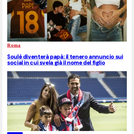
Roma
Soulé diventerà papà: il tenero annuncio sui
social in cui svela già il nome del figlio