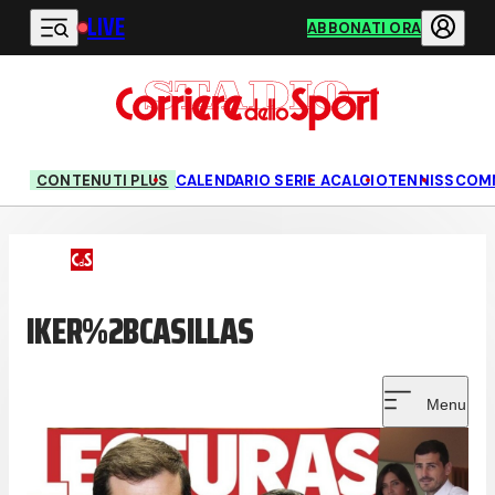
LIVE
Vai al contenuto principale
ABBONATI ORA
CONTENUTI PLUS
CALENDARIO SERIE A
CALCIO
TENNIS
SCOM
IKER%2BCASILLAS
Menu