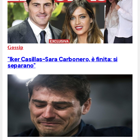
Gossip
"Iker Casillas-Sara Carbonero, è finita: si
separano"