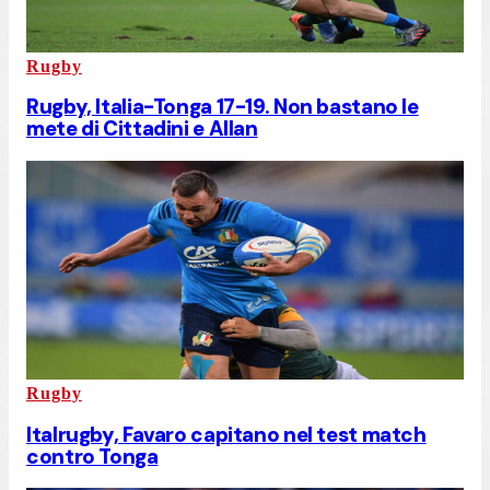
Rugby
Rugby, Italia-Tonga 17-19. Non bastano le
mete di Cittadini e Allan
Rugby
Italrugby, Favaro capitano nel test match
contro Tonga