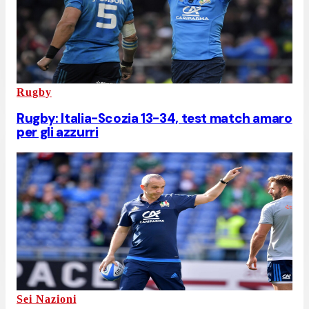
Rugby
Rugby: Italia-Scozia 13-34, test match amaro
per gli azzurri
Sei Nazioni