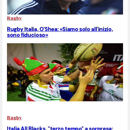
Rugby
Rugby Italia, O'Shea: «Siamo solo all'inizio,
sono fiducioso»
Rugby
Italia All Blacks, "terzo tempo" a sorpresa: