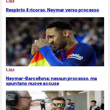
Liga
Respinto il ricorso, Neymar verso processo
Liga
Neymar-Barcellona: nessun processo, ma
spuntano nuove accuse