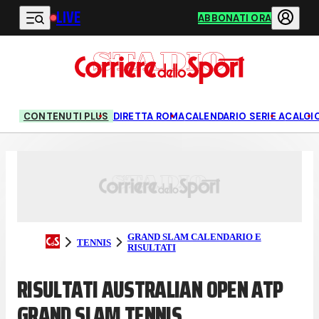
LIVE
Vai al contenuto principale
ABBONATI ORA
1/64 DI FINALE
1/32 DI FINALE
1/16 DI FINALE
OTTA
CONTENUTI PLUS
DIRETTA ROMA
CALENDARIO SERIE A
CALCI
GRAND SLAM CALENDARIO E
TENNIS
RISULTATI
RISULTATI AUSTRALIAN OPEN ATP
GRAND SLAM TENNIS