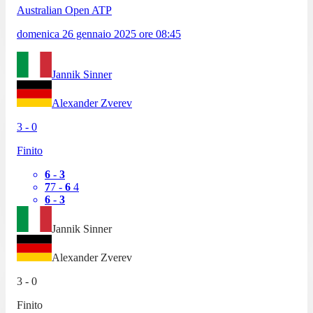
Australian Open ATP
domenica 26 gennaio 2025
ore
08:45
Jannik Sinner
Alexander Zverev
3
-
0
Finito
6
-
3
7
7
-
6
4
6
-
3
Jannik Sinner
Alexander Zverev
3
-
0
Finito