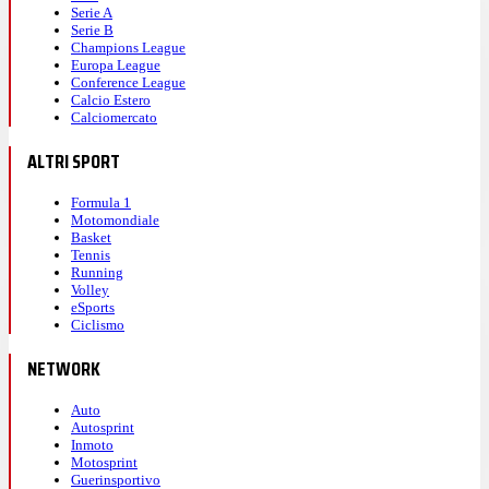
Serie A
Serie B
Champions League
Europa League
Conference League
Calcio Estero
Calciomercato
ALTRI SPORT
Formula 1
Motomondiale
Basket
Tennis
Running
Volley
eSports
Ciclismo
NETWORK
Auto
Autosprint
Inmoto
Motosprint
Guerinsportivo