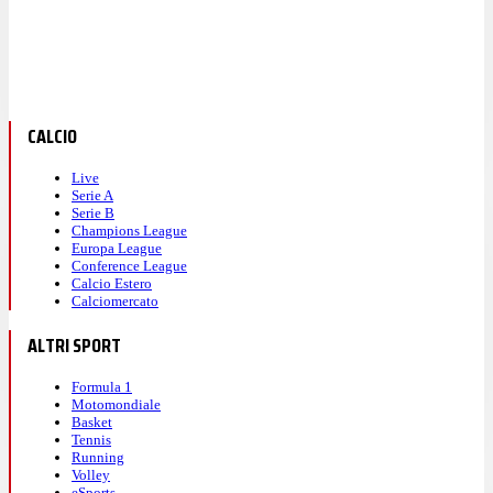
CALCIO
Live
Serie A
Serie B
Champions League
Europa League
Conference League
Calcio Estero
Calciomercato
ALTRI SPORT
Formula 1
Motomondiale
Basket
Tennis
Running
Volley
eSports