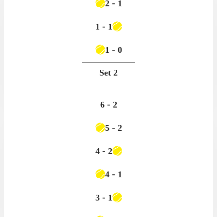
-
2
1
-
1
1
-
1
0
Set
2
-
6
2
-
5
2
-
4
2
-
4
1
-
3
1