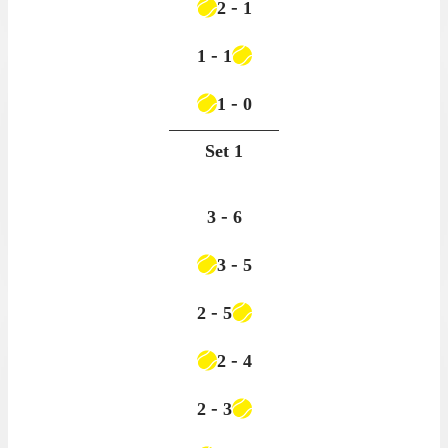
-
2
1
-
1
1
-
1
0
Set
1
-
3
6
-
3
5
-
2
5
-
2
4
-
2
3