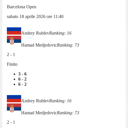
Barcelona Open
sabato 18 aprile 2026
ore
11:40
Andrey Rublev
Ranking:
16
Hamad Medjedovic
Ranking:
73
2
-
1
Finito
3
-
6
6
-
2
6
-
2
Andrey Rublev
Ranking:
16
Hamad Medjedovic
Ranking:
73
2
-
1