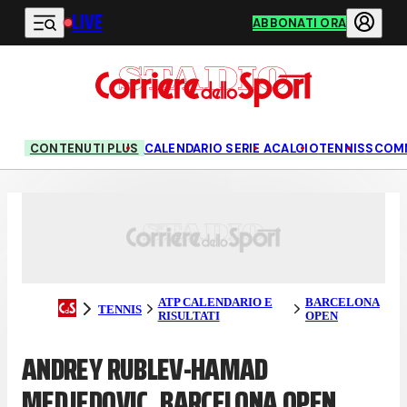
LIVE
Vai al contenuto principale
ABBONATI ORA
CONTENUTI PLUS
CALENDARIO SERIE A
CALCIO
TENNIS
SCOM
ATP CALENDARIO E
BARCELONA
TENNIS
RISULTATI
OPEN
ANDREY RUBLEV-HAMAD
MEDJEDOVIC, BARCELONA OPEN,