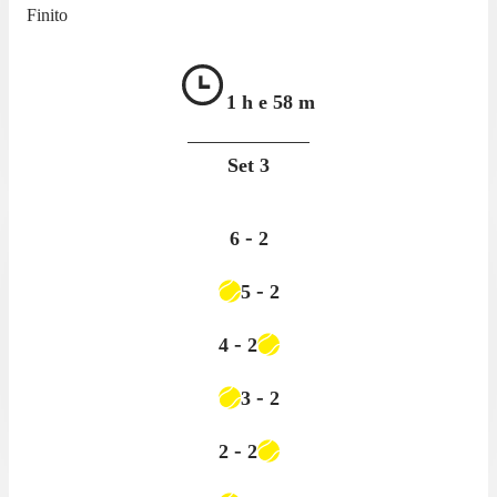
Finito
1 h e
58 m
Set
3
-
6
2
-
5
2
-
4
2
-
3
2
-
2
2