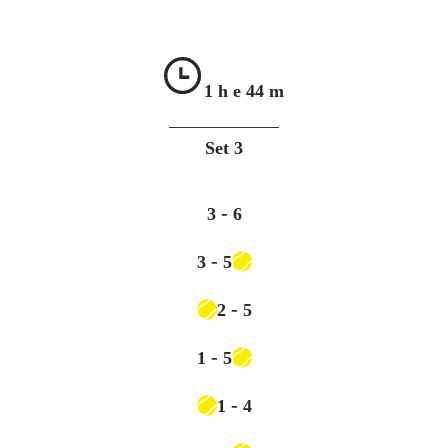
1 h e
44 m
Set
3
-
3
6
-
3
5
-
2
5
-
1
5
-
1
4