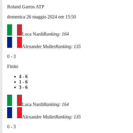
Roland Garros ATP
domenica 26 maggio 2024
ore
15:50
Luca Nardi
Ranking:
164
Alexandre Muller
Ranking:
135
0
-
3
Finito
4
-
6
1
-
6
3
-
6
Luca Nardi
Ranking:
164
Alexandre Muller
Ranking:
135
0
-
3