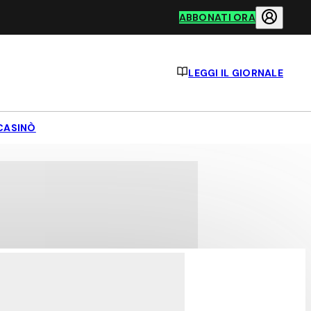
ABBONATI ORA
LEGGI IL GIORNALE
CASINÒ