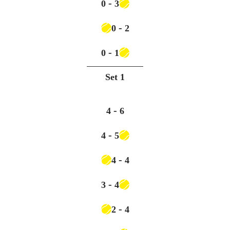
-
0
3
-
0
2
-
0
1
Set
1
-
4
6
-
4
5
-
4
4
-
3
4
-
2
4