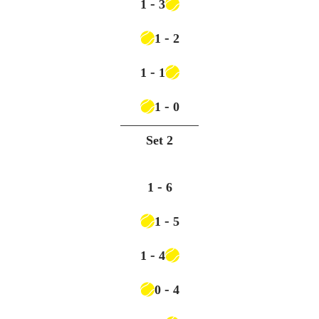
-
1
3
-
1
2
-
1
1
-
1
0
Set
2
-
1
6
-
1
5
-
1
4
-
0
4