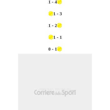
-
1
4
-
1
3
-
1
2
-
1
1
-
0
1