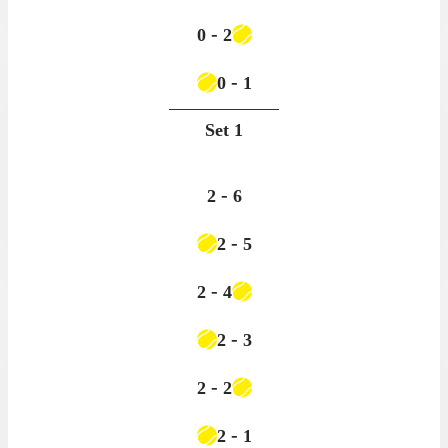
-
0
2
-
0
1
Set
1
-
2
6
-
2
5
-
2
4
-
2
3
-
2
2
-
2
1