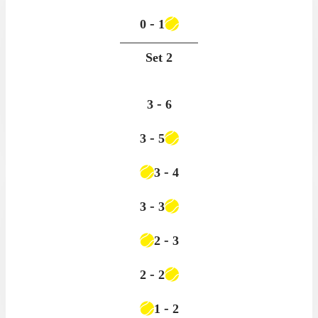
-
0
1
Set
2
-
3
6
-
3
5
-
3
4
-
3
3
-
2
3
-
2
2
-
1
2