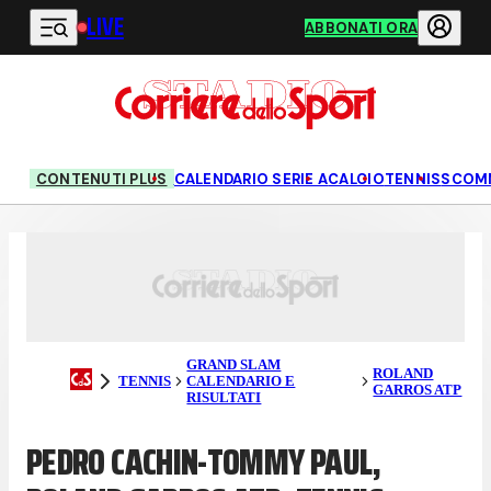
LIVE
Vai al contenuto principale
ABBONATI ORA
CONTENUTI PLUS
CALENDARIO SERIE A
CALCIO
TENNIS
SCOM
GRAND SLAM
ROLAND
TENNIS
CALENDARIO E
GARROS ATP
RISULTATI
PEDRO CACHIN-TOMMY PAUL,