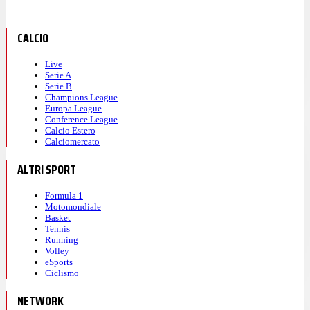
CALCIO
Live
Serie A
Serie B
Champions League
Europa League
Conference League
Calcio Estero
Calciomercato
ALTRI SPORT
Formula 1
Motomondiale
Basket
Tennis
Running
Volley
eSports
Ciclismo
NETWORK