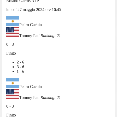
Roland Garros ATP
lunedì 27 maggio 2024
ore
16:45
Pedro Cachin
Tommy Paul
Ranking:
21
0
-
3
Finito
2
-
6
3
-
6
1
-
6
Pedro Cachin
Tommy Paul
Ranking:
21
0
-
3
Finito