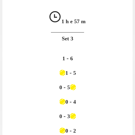
1 h e
57 m
Set
3
-
1
6
-
1
5
-
0
5
-
0
4
-
0
3
-
0
2