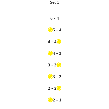
Set
1
-
6
4
-
5
4
-
4
4
-
4
3
-
3
3
-
3
2
-
2
2
-
2
1