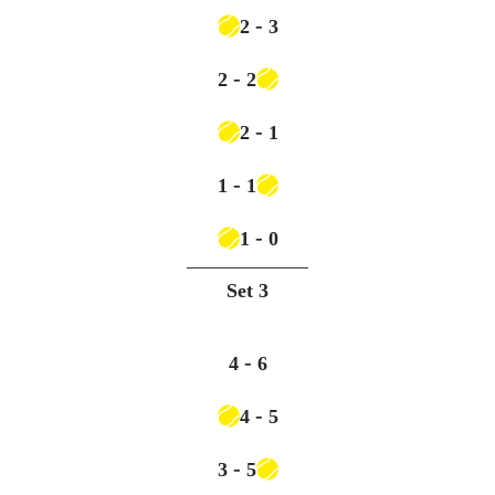
-
2
3
-
2
2
-
2
1
-
1
1
-
1
0
Set
3
-
4
6
-
4
5
-
3
5