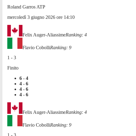
Roland Garros ATP
mercoledì 3 giugno 2026
ore
14:10
Felix Auger-Aliassime
Ranking:
4
Flavio Cobolli
Ranking:
9
1
-
3
Finito
6
-
4
4
-
6
4
-
6
4
-
6
Felix Auger-Aliassime
Ranking:
4
Flavio Cobolli
Ranking:
9
1
-
3