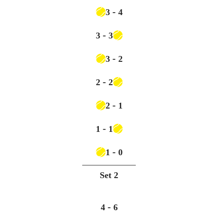
-
3
4
-
3
3
-
3
2
-
2
2
-
2
1
-
1
1
-
1
0
Set
2
-
4
6