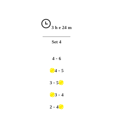
3 h e
24 m
Set
4
-
4
6
-
4
5
-
3
5
-
3
4
-
2
4