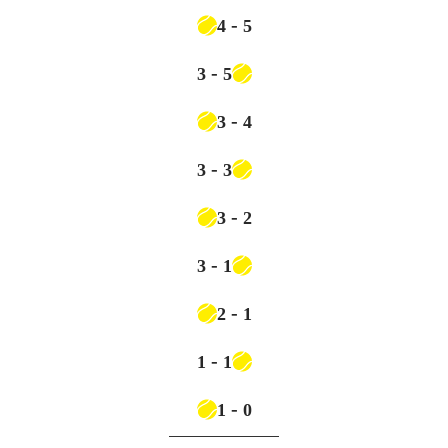
-
4
5
-
3
5
-
3
4
-
3
3
-
3
2
-
3
1
-
2
1
-
1
1
-
1
0