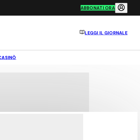
ABBONATI ORA
LEGGI IL GIORNALE
CASINÒ