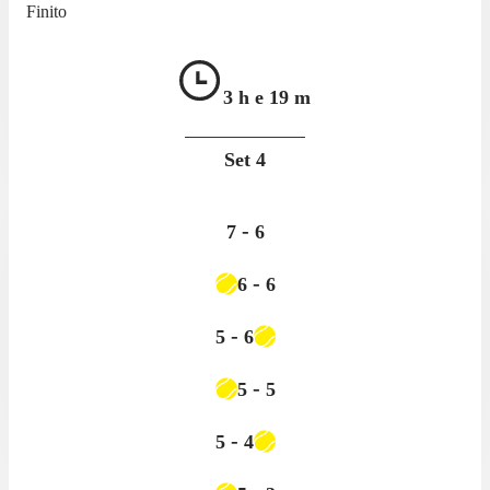
Finito
3 h e
19 m
Set
4
-
7
6
-
6
6
-
5
6
-
5
5
-
5
4