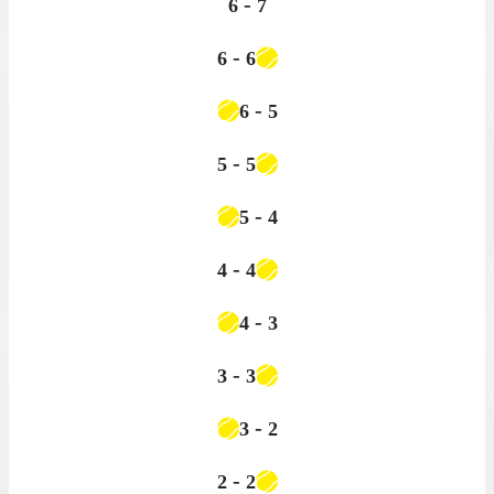
-
6
7
-
6
6
-
6
5
-
5
5
-
5
4
-
4
4
-
4
3
-
3
3
-
3
2
-
2
2