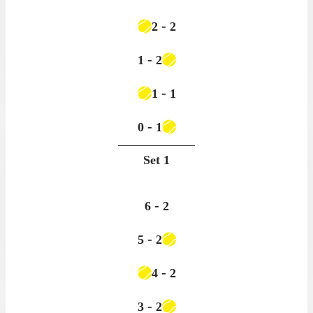
-
2
2
-
1
2
-
1
1
-
0
1
Set
1
-
6
2
-
5
2
-
4
2
-
3
2