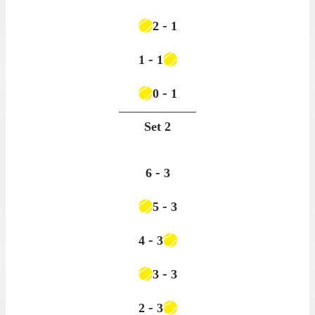
-
2
1
-
1
1
-
0
1
Set
2
-
6
3
-
5
3
-
4
3
-
3
3
-
2
3