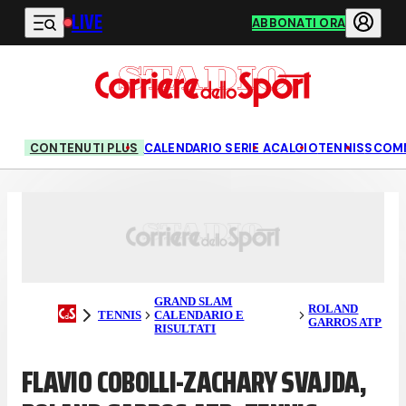
LIVE
Vai al contenuto principale
ABBONATI ORA
CONTENUTI PLUS
CALENDARIO SERIE A
CALCIO
TENNIS
SCOM
GRAND SLAM
ROLAND
TENNIS
CALENDARIO E
GARROS ATP
RISULTATI
FLAVIO COBOLLI-ZACHARY SVAJDA,