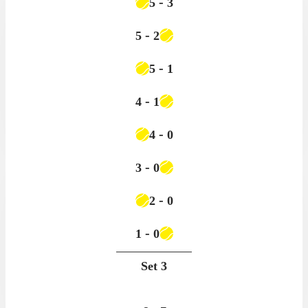
-
5
3
-
5
2
-
5
1
-
4
1
-
4
0
-
3
0
-
2
0
-
1
0
Set
3