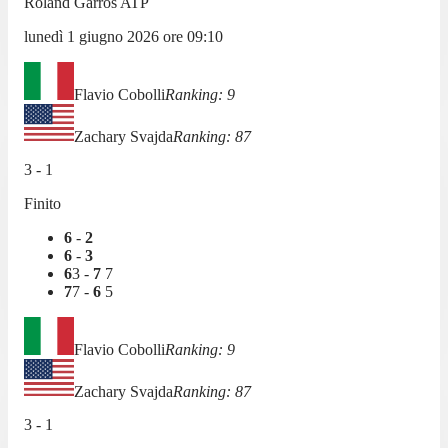
Roland Garros ATP
lunedì 1 giugno 2026
ore
09:10
Flavio Cobolli
Ranking:
9
Zachary Svajda
Ranking:
87
3
-
1
Finito
6
-
2
6
-
3
6
3
-
7
7
7
7
-
6
5
Flavio Cobolli
Ranking:
9
Zachary Svajda
Ranking:
87
3
-
1