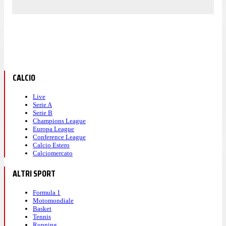
CALCIO
Live
Serie A
Serie B
Champions League
Europa League
Conference League
Calcio Estero
Calciomercato
ALTRI SPORT
Formula 1
Motomondiale
Basket
Tennis
Running