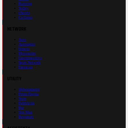
Running
Volley
eSports
Ciclismo
NETWORK
Auto
Autosprint
Inmoto
Motosprint
Guerinsportivo
Sport Network
Fantacup
UTILITY
Abbonamenti
Prima Pagina
Store
Pubblicità
Rss
Site Map
Registrati