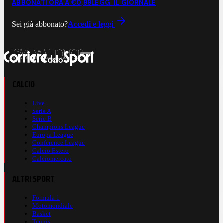
ABBONATI ORA A €0,99
LEGGI IL GIORNALE
Sei già abbonato?
Accedi e leggi
CALCIO
Live
Serie A
Serie B
Champions League
Europa League
Conference League
Calcio Estero
Calciomercato
ALTRI SPORT
Formula 1
Motomondiale
Basket
Tennis