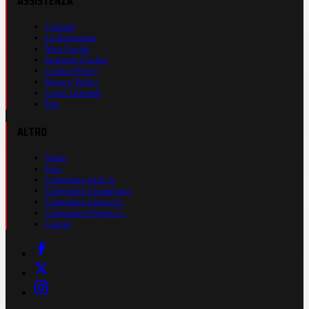
ASSISTENZA
Contatti
La Redazione
Nota Legale
Gestione Cookie
Cookie Policy
Privacy Policy
Cond. Generali
Faq
ALTRO
Video
Foto
Calendario Serie A
Calendario Champions
Calendario Europa L.
Calendario Premier L.
Casinò