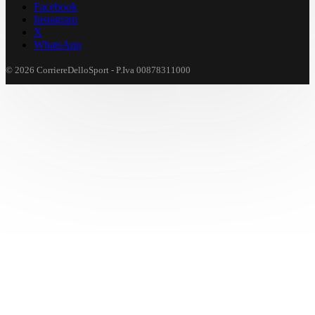
Facebook
Instagram
X
WhatsApp
© 2026 CorriereDelloSport - P.Iva 00878311000