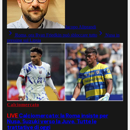
Jacopo Aliprandi
Roma, ora Ryan Friedkin può sbloccare tutto
Nusa in
pressing sul Lipsia
Calciomercato
LIVE
Calciomercato: la Roma insiste per
Nusa, Suzuki verso la Juve. Tutte le
trattative di oggi