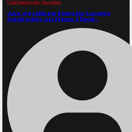
Calciomercato Juventus
Juve, ore calde per il mercato: Lucumi e
Suzuki subito, poi Zirkzee. E David…