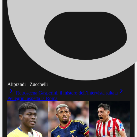
Aliprandi - Zucchelli
Retroscena Gasperini, il mistero dell’intervista saltata
Pellegrini aspetta la Roma