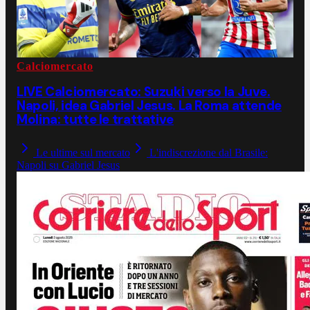
Calciomercato
LIVE Calciomercato: Suzuki verso la Juve.
Napoli, idea Gabriel Jesus. La Roma attende
Molina: tutte le trattative
Le ultime sul mercato
L'indiscrezione dal Brasile:
Napoli su Gabriel Jesus