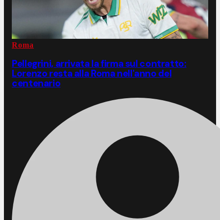
Roma
Pellegrini, arrivata la firma sul contratto:
Lorenzo resta alla Roma nell'anno del
centenario