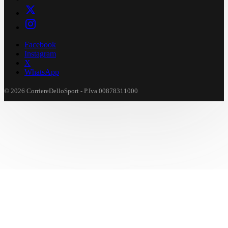
Facebook
Instagram
X
WhatsApp
© 2026 CorriereDelloSport - P.Iva 00878311000