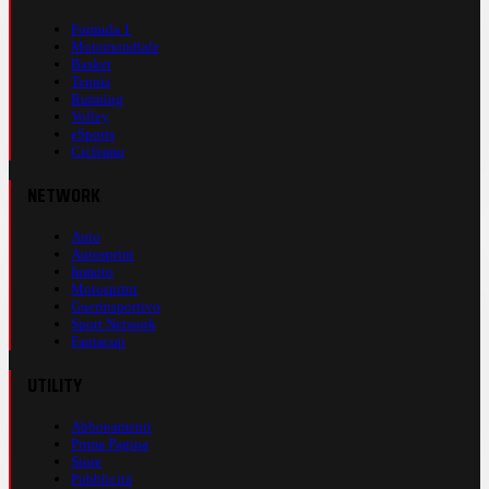
Formula 1
Motomondiale
Basket
Tennis
Running
Volley
eSports
Ciclismo
NETWORK
Auto
Autosprint
Inmoto
Motosprint
Guerinsportivo
Sport Network
Fantacup
UTILITY
Abbonamenti
Prima Pagina
Store
Pubblicità