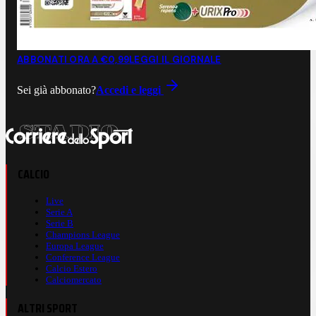
ABBONATI ORA A €0,99
LEGGI IL GIORNALE
Sei già abbonato?
Accedi e leggi
CALCIO
Live
Serie A
Serie B
Champions League
Europa League
Conference League
Calcio Estero
Calciomercato
ALTRI SPORT